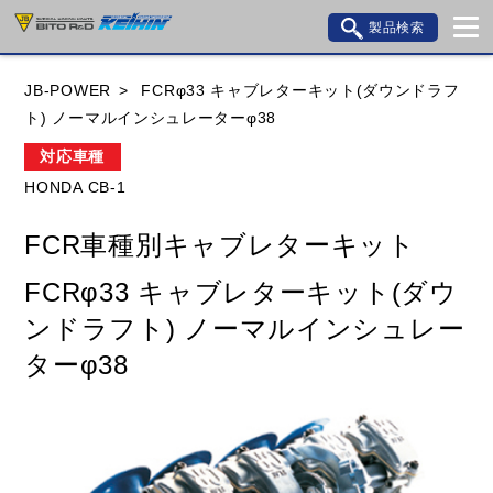
製品検索
ブランド内検索
JB-POWER
FCRφ33 キャブレターキット(ダウンドラフ
車種検索
アイテム検索
品番検索
ト) ノーマルインシュレーターφ38
対応車種
HONDA CB-1
HONDA
YAMAHA
SUZUKI
FCR車種別キャブレターキット
KAWASAKI
BMW
DUCATI
GILERA
FCRφ33 キャブレターキット(ダウ
HUSQVANA
KTM
MOTO GUZZI
ンドラフト) ノーマルインシュレー
TRIUMPH
ターφ38
閉じる