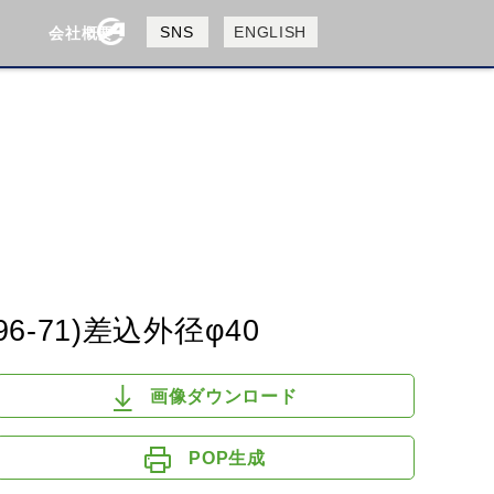
製品検索
SNS
ENGLISH
会社概要
会社概要
採用情報
検索
HUSQVANA
KTM
-71)差込外径φ40
画像ダウンロード
POP生成