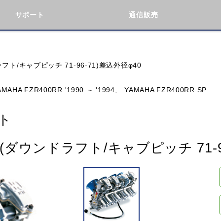
サポート
通信販売
検索
車種検索
アイテム検索
品番
ト/キャブピッチ 71-96-71)差込外径φ40
AMAHA FZR400RR '1990 ～ '1994,
YAMAHA FZR400RR SP
KAWASAKI
BMW
DUCATI
GILERA
ト
ダウンドラフト/キャブピッチ 71-96
閉じる