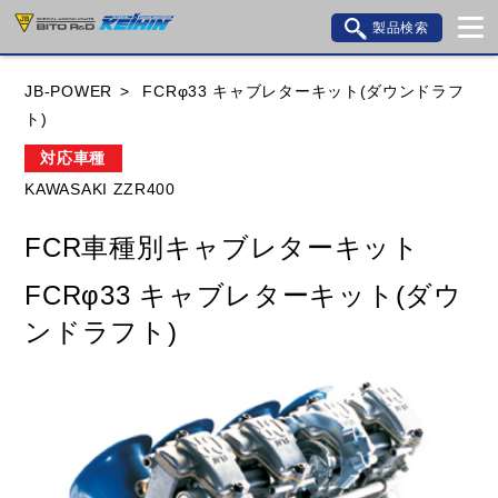
製品検索
ブランド内検索
JB-POWER
FCRφ33 キャブレターキット(ダウンドラフ
車種検索
アイテム検索
品番検索
ト)
対応車種
KAWASAKI ZZR400
HONDA
YAMAHA
SUZUKI
FCR車種別キャブレターキット
KAWASAKI
BMW
DUCATI
GILERA
FCRφ33 キャブレターキット(ダウ
HUSQVANA
KTM
MOTO GUZZI
ンドラフト)
TRIUMPH
閉じる