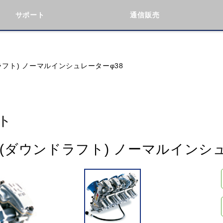
サポート
通信販売
検索
車種検索
アイテム検索
品番
ラフト) ノーマルインシュレーターφ38
KAWASAKI
BMW
DUCATI
GILERA
ト
ト(ダウンドラフト) ノーマルインシ
閉じる