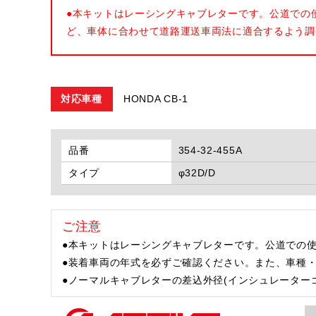
●本キットはレーシングキャブレターです。公道での
ど、車体に合わせて道路運送車両法に適合するよう調
対応車種
HONDA CB-1
品番
354-32-455A
タイプ
φ32D/D
ご注意
●本キットはレーシングキャブレターです。公道での
●装着車両の年式を必ずご確認ください。また、車種
●ノーマルキャブレターの差込外径(インシュレーター