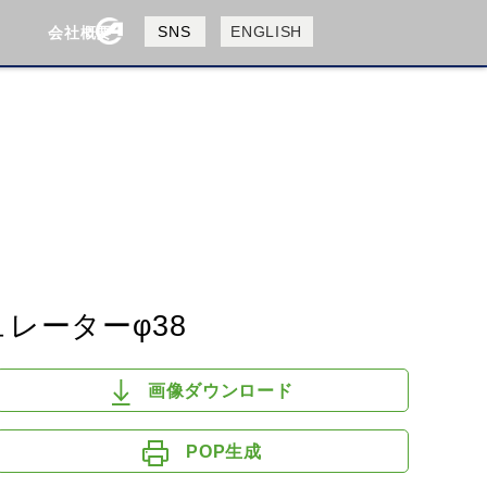
製品検索
SNS
ENGLISH
会社概要
会社概要
採用情報
検索
HUSQVANA
KTM
ュレーターφ38
画像ダウンロード
POP生成