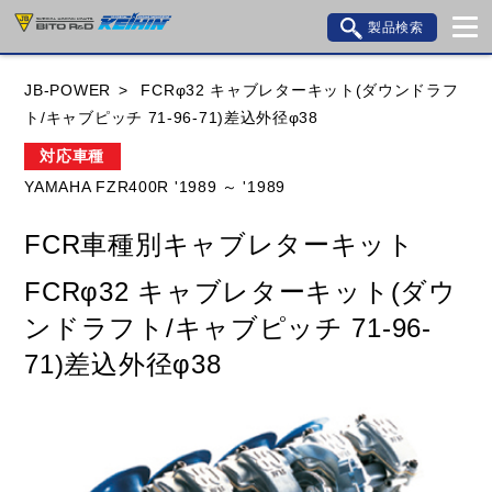
製品検索
ブランド内検索
JB-POWER
FCRφ32 キャブレターキット(ダウンドラフ
車種検索
アイテム検索
品番検索
ト/キャブピッチ 71-96-71)差込外径φ38
対応車種
YAMAHA FZR400R '1989 ～ '1989
HONDA
YAMAHA
SUZUKI
FCR車種別キャブレターキット
KAWASAKI
BMW
DUCATI
GILERA
FCRφ32 キャブレターキット(ダウ
HUSQVANA
KTM
MOTO GUZZI
ンドラフト/キャブピッチ 71-96-
TRIUMPH
71)差込外径φ38
閉じる