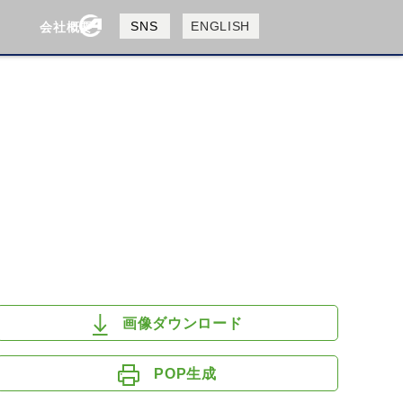
製品検索
SNS
ENGLISH
会社概要
会社概要
採用情報
検索
HUSQVANA
KTM
画像ダウンロード
POP生成