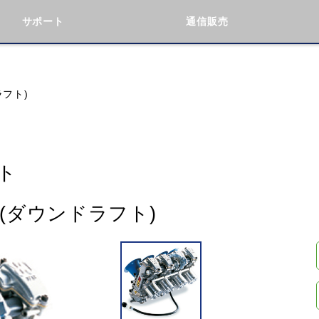
サポート
通信販売
検索
車種検索
アイテム検索
品番
ラフト)
KAWASAKI
BMW
DUCATI
GILERA
ト
ト(ダウンドラフト)
閉じる