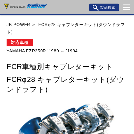
製品検索
ブランド内検索
JB-POWER
FCRφ28 キャブレターキット(ダウンドラフ
車種検索
アイテム検索
品番検索
ト)
対応車種
YAMAHA FZR250R '1989 ～ '1994
HONDA
YAMAHA
SUZUKI
FCR車種別キャブレターキット
KAWASAKI
BMW
DUCATI
GILERA
FCRφ28 キャブレターキット(ダウ
HUSQVANA
KTM
MOTO GUZZI
ンドラフト)
TRIUMPH
閉じる