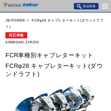
製品検索
ブランド内検索
JB-POWER
FCRφ28 キャブレターキット(ダウンドラフ
車種検索
アイテム検索
品番検索
ト)
対応車種
KAWASAKI ZXR250
HONDA
YAMAHA
SUZUKI
FCR車種別キャブレターキット
KAWASAKI
BMW
DUCATI
GILERA
FCRφ28 キャブレターキット(ダウ
HUSQVANA
KTM
MOTO GUZZI
ンドラフト)
TRIUMPH
閉じる