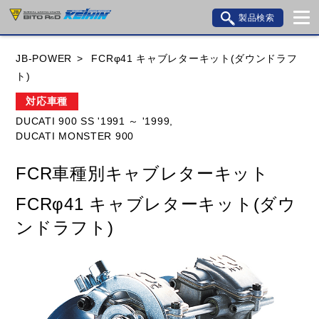
製品検索
ブランド内検索
JB-POWER
FCRφ41 キャブレターキット(ダウンドラフ
車種検索
アイテム検索
品番検索
ト)
対応車種
DUCATI 900 SS '1991 ～ '1999,
HONDA
YAMAHA
SUZUKI
DUCATI MONSTER 900
KAWASAKI
BMW
DUCATI
GILERA
FCR車種別キャブレターキット
HUSQVANA
KTM
MOTO GUZZI
FCRφ41 キャブレターキット(ダウ
TRIUMPH
ンドラフト)
閉じる