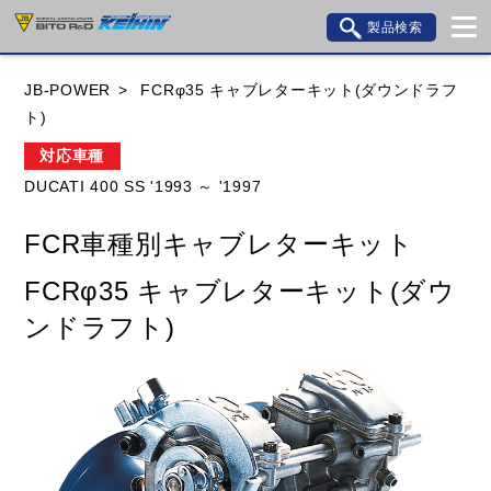
製品検索
ブランド内検索
JB-POWER
FCRφ35 キャブレターキット(ダウンドラフ
車種検索
アイテム検索
品番検索
ト)
対応車種
DUCATI 400 SS '1993 ～ '1997
HONDA
YAMAHA
SUZUKI
FCR車種別キャブレターキット
KAWASAKI
BMW
DUCATI
GILERA
FCRφ35 キャブレターキット(ダウ
HUSQVANA
KTM
MOTO GUZZI
ンドラフト)
TRIUMPH
閉じる