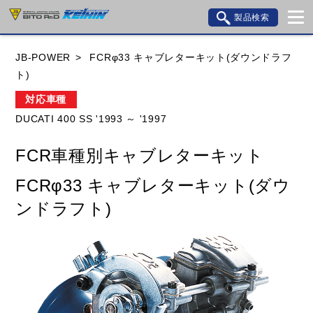
製品検索
ブランド内検索
JB-POWER
FCRφ33 キャブレターキット(ダウンドラフ
車種検索
アイテム検索
品番検索
ト)
対応車種
DUCATI 400 SS '1993 ～ '1997
HONDA
YAMAHA
SUZUKI
FCR車種別キャブレターキット
KAWASAKI
BMW
DUCATI
GILERA
FCRφ33 キャブレターキット(ダウ
HUSQVANA
KTM
MOTO GUZZI
ンドラフト)
TRIUMPH
閉じる