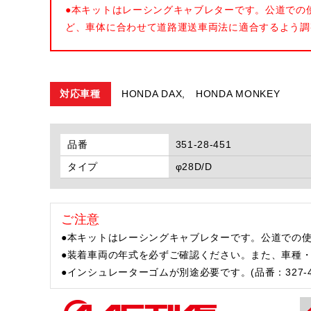
●本キットはレーシングキャブレターです。公道での
ど、車体に合わせて道路運送車両法に適合するよう調
対応車種
HONDA DAX,
HONDA MONKEY
品番
351-28-451
タイプ
φ28D/D
ご注意
●本キットはレーシングキャブレターです。公道での
●装着車両の年式を必ずご確認ください。また、車種
●インシュレーターゴムが別途必要です。(品番：327-40