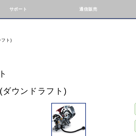
サポート
通信販売
検索
車種検索
アイテム検索
品番
ラフト)
KAWASAKI
BMW
DUCATI
GILERA
ト
ト(ダウンドラフト)
閉じる