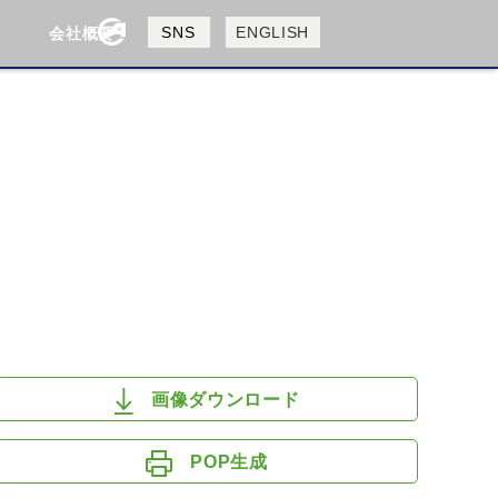
製品検索
SNS
ENGLISH
会社概要
会社概要
採用情報
検索
HUSQVANA
KTM
画像ダウンロード
POP生成