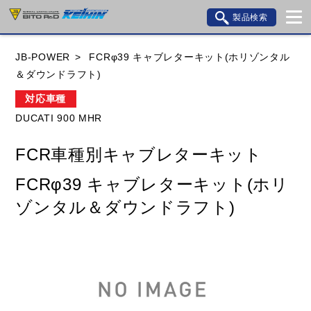
製品検索
ブランド内検索
JB-POWER
FCRφ39 キャブレターキット(ホリゾンタル
車種検索
アイテム検索
品番検索
＆ダウンドラフト)
対応車種
DUCATI 900 MHR
HONDA
YAMAHA
SUZUKI
FCR車種別キャブレターキット
KAWASAKI
BMW
DUCATI
GILERA
FCRφ39 キャブレターキット(ホリ
HUSQVANA
KTM
MOTO GUZZI
ゾンタル＆ダウンドラフト)
TRIUMPH
閉じる