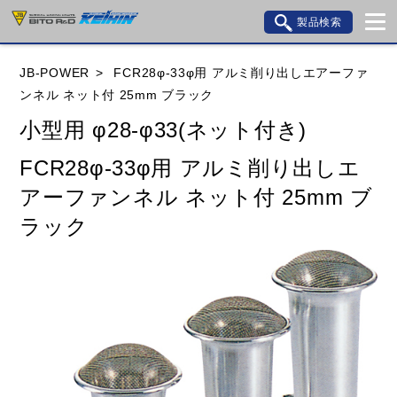
製品検索
ブランド内検索
JB-POWER
FCR28φ-33φ用 アルミ削り出しエアーファ
車種検索
アイテム検索
品番検索
ンネル ネット付 25mm ブラック
小型用 φ28-φ33(ネット付き)
HONDA
YAMAHA
SUZUKI
FCR28φ-33φ用 アルミ削り出しエ
アーファンネル ネット付 25mm ブ
KAWASAKI
BMW
DUCATI
GILERA
ラック
HUSQVANA
KTM
MOTO GUZZI
TRIUMPH
閉じる