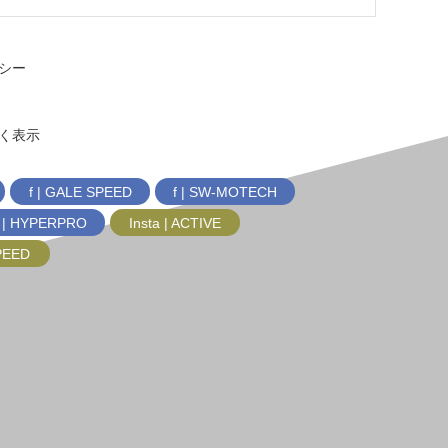
シー
く表示
f | GALE SPEED
f | SW-MOTECH
f | HYPERPRO
Insta | ACTIVE
SPEED