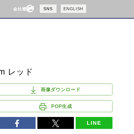
製品検索
SNS
ENGLISH
会社概要
会社概要
採用情報
検索
HUSQVANA
KTM
m レッド
画像ダウンロード
POP生成
LINE