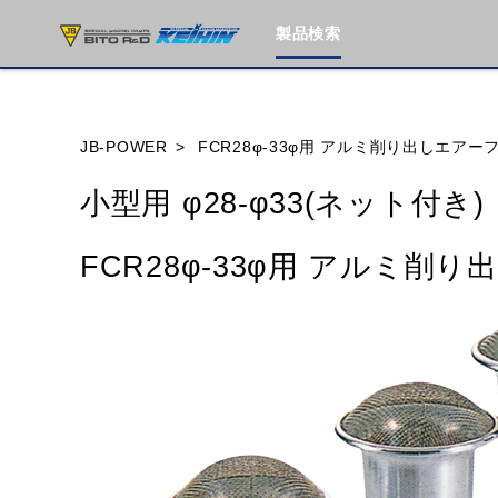
製品検索
ブランド内
JB-POWER
FCR28φ-33φ用 アルミ削り出しエアー
小型用 φ28-φ33(ネット付き)
HONDA
YAMAHA
SUZUKI
FCR28φ-33φ用 アルミ削
MOTO GUZZI
TRIUMPH