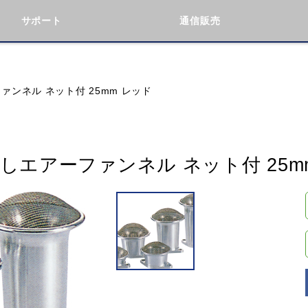
サポート
通信販売
検索
車種検索
アイテム検索
品番
ファンネル ネット付 25mm レッド
KAWASAKI
BMW
DUCATI
GILERA
り出しエアーファンネル ネット付 25m
閉じる