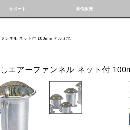
サポート
通信販売
検索
車種検索
アイテム検索
品番
ファンネル ネット付 100mm アルミ地
KAWASAKI
BMW
DUCATI
GILERA
り出しエアーファンネル ネット付 100
閉じる