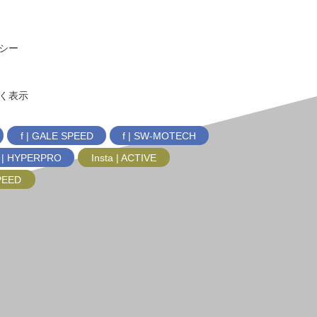
シー
く表示
f | GALE SPEED
f | SW-MOTECH
f | HYPERPRO
Insta | ACTIVE
SPEED