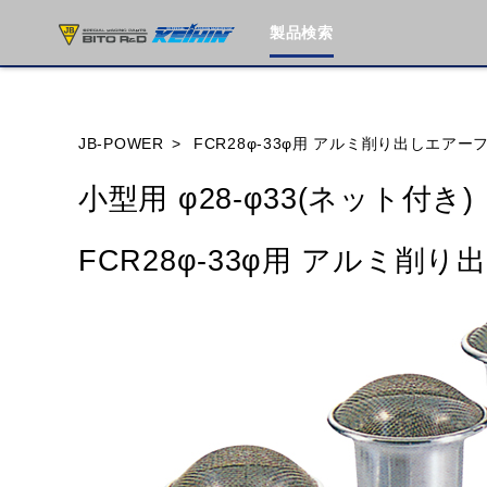
製品検索
ブランド内
JB-POWER
FCR28φ-33φ用 アルミ削り出しエアー
小型用 φ28-φ33(ネット付き)
HONDA
YAMAHA
SUZUKI
FCR28φ-33φ用 アルミ削
MOTO GUZZI
TRIUMPH