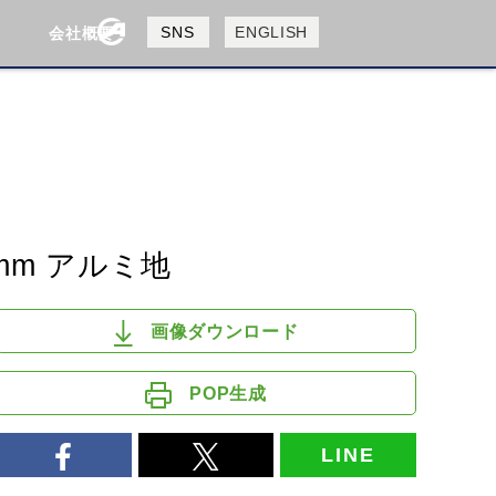
製品検索
SNS
ENGLISH
会社概要
会社概要
採用情報
検索
HUSQVANA
KTM
mm アルミ地
画像ダウンロード
POP生成
LINE