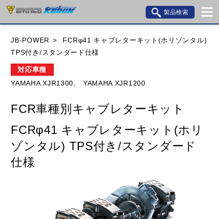
製品検索
ブランド内検索
JB-POWER
FCRφ41 キャブレターキット(ホリゾンタル)
車種検索
アイテム検索
品番検索
TPS付き/スタンダード仕様
対応車種
YAMAHA XJR1300,
YAMAHA XJR1200
HONDA
YAMAHA
SUZUKI
FCR車種別キャブレターキット
KAWASAKI
BMW
DUCATI
GILERA
FCRφ41 キャブレターキット(ホリ
HUSQVANA
KTM
MOTO GUZZI
ゾンタル) TPS付き/スタンダード
TRIUMPH
仕様
閉じる