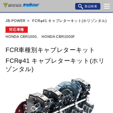
製品検索
ブランド内検索
JB-POWER
FCRφ41 キャブレターキット(ホリゾンタル)
車種検索
アイテム検索
品番検索
対応車種
HONDA CBR1000,
HONDA CBR1000F
HONDA
YAMAHA
SUZUKI
FCR車種別キャブレターキット
KAWASAKI
BMW
DUCATI
GILERA
FCRφ41 キャブレターキット(ホリ
HUSQVANA
KTM
MOTO GUZZI
ゾンタル)
TRIUMPH
閉じる