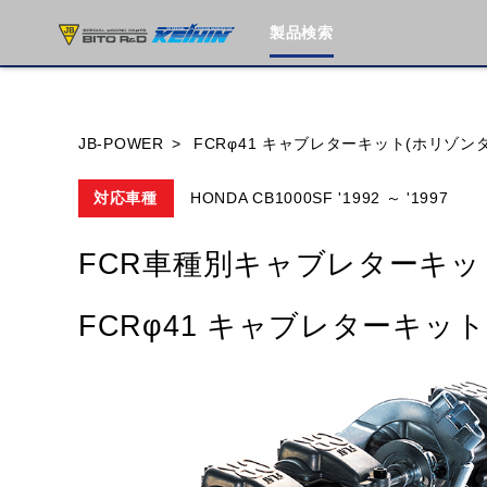
製品検索
ブランド内
JB-POWER
FCRφ41 キャブレターキット(ホリゾン
対応車種
HONDA CB1000SF '1992 ～ '1997
HONDA
YAMAHA
SUZUKI
FCR車種別キャブレターキッ
MOTO GUZZI
TRIUMPH
FCRφ41 キャブレターキッ