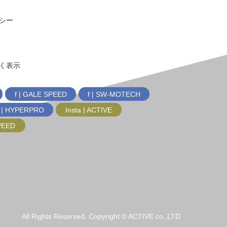
シー
く表示
f | GALE SPEED
f | SW-MOTECH
f | HYPERPRO
Insta | ACTIVE
SPEED
All Rights Reserved, Copyright © ACTIVE co.,LTD