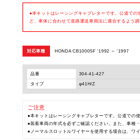
●本キットはレーシングキャブレターです。公道での
ど、車体に合わせて道路運送車両法に適合するよう調
対応車種
HONDA CB1000SF '1992 ～ '1997
品番
304-41-427
タイプ
φ41H/Z
ご注意
●本キットはレーシングキャブレターです。公道での
●装着車両の年式を必ずご確認ください。また、車種
●ノーマルスロットルワイヤーを使用する場合は、ワイヤータ