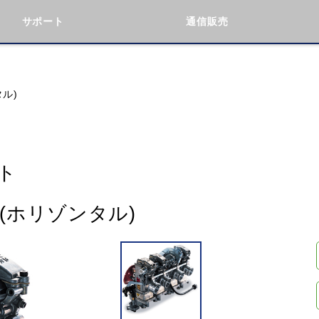
サポート
通信販売
検索
車種検索
アイテム検索
品番
タル)
KAWASAKI
BMW
DUCATI
GILERA
ト
ト(ホリゾンタル)
閉じる