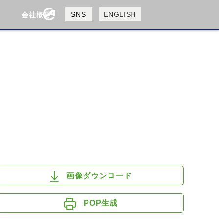
製品検索
SNS
ENGLISH
会社概要
会社概要
採用情報
検索
HUSQVANA
KTM
画像ダウンロード
POP生成