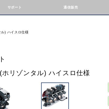
サポート
通信販売
検索
車種検索
アイテム検索
品番
タル) ハイスロ仕様
KAWASAKI
BMW
DUCATI
GILERA
ト
ト(ホリゾンタル) ハイスロ仕様
閉じる