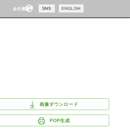
製品検索
SNS
ENGLISH
会社概要
会社概要
採用情報
検索
HUSQVANA
KTM
画像ダウンロード
POP生成