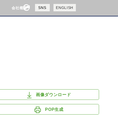
製品検索
SNS
ENGLISH
会社概要
会社概要
採用情報
検索
HUSQVANA
KTM
画像ダウンロード
POP生成