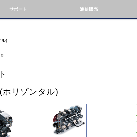
サポート
通信販売
検索
車種検索
アイテム検索
品番
タル)
0R
KAWASAKI
BMW
DUCATI
GILERA
ト
ト(ホリゾンタル)
閉じる