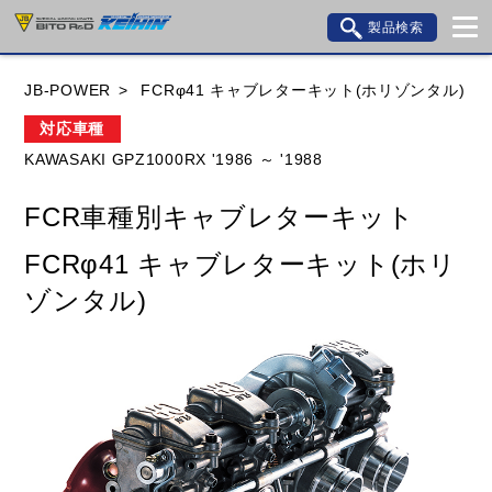
製品検索
ブランド内検索
JB-POWER
FCRφ41 キャブレターキット(ホリゾンタル)
車種検索
アイテム検索
品番検索
対応車種
KAWASAKI GPZ1000RX '1986 ～ '1988
HONDA
YAMAHA
SUZUKI
FCR車種別キャブレターキット
KAWASAKI
BMW
DUCATI
GILERA
FCRφ41 キャブレターキット(ホリ
HUSQVANA
KTM
MOTO GUZZI
ゾンタル)
TRIUMPH
閉じる