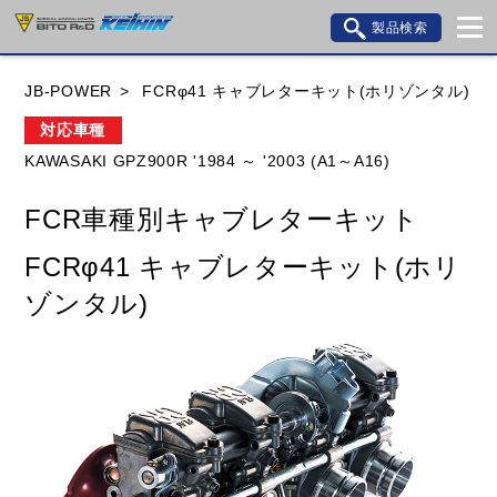
製品検索
ブランド内検索
JB-POWER
FCRφ41 キャブレターキット(ホリゾンタル)
車種検索
アイテム検索
品番検索
対応車種
KAWASAKI GPZ900R '1984 ～ '2003 (A1～A16)
HONDA
YAMAHA
SUZUKI
FCR車種別キャブレターキット
KAWASAKI
BMW
DUCATI
GILERA
FCRφ41 キャブレターキット(ホリ
HUSQVANA
KTM
MOTO GUZZI
ゾンタル)
TRIUMPH
閉じる