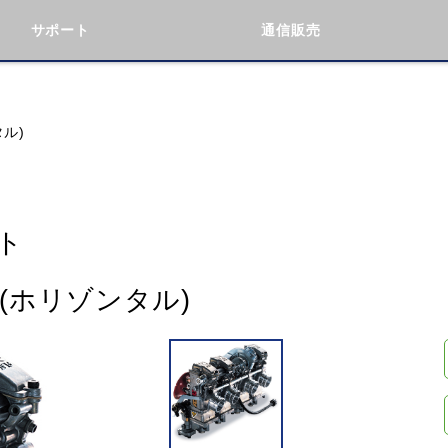
サポート
通信販売
検索
車種検索
アイテム検索
品番
タル)
KAWASAKI
BMW
DUCATI
GILERA
ト
ト(ホリゾンタル)
閉じる