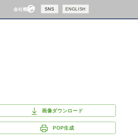
製品検索
SNS
ENGLISH
会社概要
会社概要
採用情報
検索
HUSQVANA
KTM
画像ダウンロード
POP生成