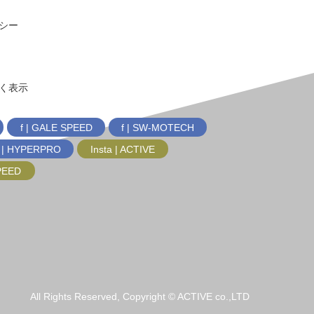
シー
く表示
f | GALE SPEED
f | SW-MOTECH
f | HYPERPRO
Insta | ACTIVE
SPEED
All Rights Reserved, Copyright © ACTIVE co.,LTD