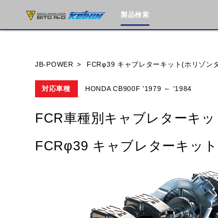
製品検索
ブランド内
JB-POWER
FCRφ39 キャブレターキット(ホリゾン
対応車種
HONDA CB900F '1979 ～ '1984
HONDA
YAMAHA
SUZUKI
FCR車種別キャブレターキッ
MOTO GUZZI
TRIUMPH
FCRφ39 キャブレターキッ