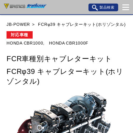
製品検索
ブランド内検索
JB-POWER
FCRφ39 キャブレターキット(ホリゾンタル)
車種検索
アイテム検索
品番検索
対応車種
HONDA CBR1000,
HONDA CBR1000F
HONDA
YAMAHA
SUZUKI
FCR車種別キャブレターキット
KAWASAKI
BMW
DUCATI
GILERA
FCRφ39 キャブレターキット(ホリ
HUSQVANA
KTM
MOTO GUZZI
ゾンタル)
TRIUMPH
閉じる