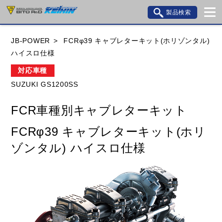
製品検索
ブランド内検索
JB-POWER
FCRφ39 キャブレターキット(ホリゾンタル)
車種検索
アイテム検索
品番検索
ハイスロ仕様
対応車種
SUZUKI GS1200SS
HONDA
YAMAHA
SUZUKI
FCR車種別キャブレターキット
KAWASAKI
BMW
DUCATI
GILERA
FCRφ39 キャブレターキット(ホリ
HUSQVANA
KTM
MOTO GUZZI
ゾンタル) ハイスロ仕様
TRIUMPH
閉じる