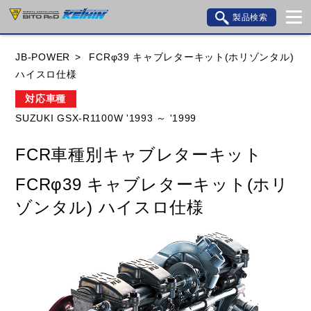
製品検索
ブランド内検索
JB-POWER
FCRφ39 キャブレターキット(ホリゾンタル)
車種検索
アイテム検索
品番検索
ハイスロ仕様
対応車種
SUZUKI GSX-R1100W '1993 ～ '1999
HONDA
YAMAHA
SUZUKI
FCR車種別キャブレターキット
KAWASAKI
BMW
DUCATI
GILERA
FCRφ39 キャブレターキット(ホリ
HUSQVANA
KTM
MOTO GUZZI
ゾンタル) ハイスロ仕様
TRIUMPH
閉じる