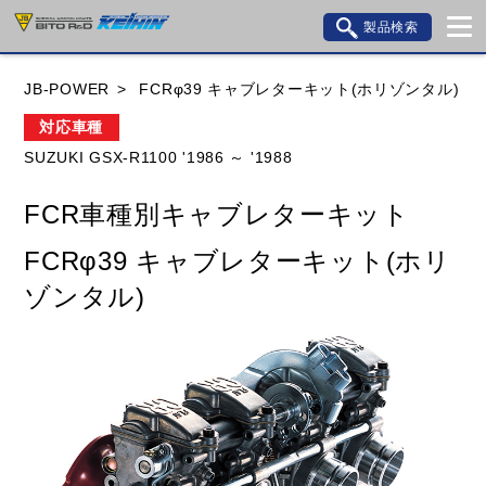
製品検索
ブランド内検索
JB-POWER
FCRφ39 キャブレターキット(ホリゾンタル)
車種検索
アイテム検索
品番検索
対応車種
SUZUKI GSX-R1100 '1986 ～ '1988
HONDA
YAMAHA
SUZUKI
FCR車種別キャブレターキット
KAWASAKI
BMW
DUCATI
GILERA
FCRφ39 キャブレターキット(ホリ
HUSQVANA
KTM
MOTO GUZZI
ゾンタル)
TRIUMPH
閉じる