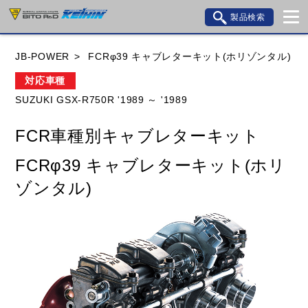
製品検索
ブランド内検索
JB-POWER
FCRφ39 キャブレターキット(ホリゾンタル)
車種検索
アイテム検索
品番検索
対応車種
SUZUKI GSX-R750R '1989 ～ '1989
HONDA
YAMAHA
SUZUKI
FCR車種別キャブレターキット
KAWASAKI
BMW
DUCATI
GILERA
FCRφ39 キャブレターキット(ホリ
HUSQVANA
KTM
MOTO GUZZI
ゾンタル)
TRIUMPH
閉じる