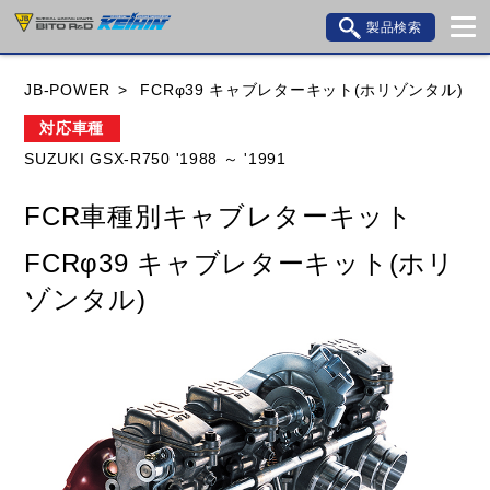
製品検索
ブランド内検索
JB-POWER
FCRφ39 キャブレターキット(ホリゾンタル)
車種検索
アイテム検索
品番検索
対応車種
SUZUKI GSX-R750 '1988 ～ '1991
HONDA
YAMAHA
SUZUKI
FCR車種別キャブレターキット
KAWASAKI
BMW
DUCATI
GILERA
FCRφ39 キャブレターキット(ホリ
HUSQVANA
KTM
MOTO GUZZI
ゾンタル)
TRIUMPH
閉じる