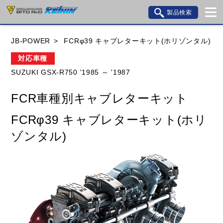
製品検索
ブランド内検索
JB-POWER
FCRφ39 キャブレターキット(ホリゾンタル)
車種検索
アイテム検索
品番検索
対応車種
SUZUKI GSX-R750 '1985 ～ '1987
HONDA
YAMAHA
SUZUKI
FCR車種別キャブレターキット
KAWASAKI
BMW
DUCATI
GILERA
FCRφ39 キャブレターキット(ホリ
HUSQVANA
KTM
MOTO GUZZI
ゾンタル)
TRIUMPH
閉じる