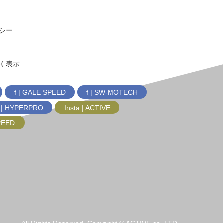
シー
く表示
f | GALE SPEED
f | SW-MOTECH
f | HYPERPRO
Insta | ACTIVE
SPEED