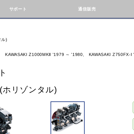
サポート
通信販売
検索
車種検索
アイテム検索
品番
タル)
,
KAWASAKI Z1000MKⅡ '1979 ～ '1980,
KAWASAKI Z750FX-Ⅰ 
KAWASAKI
BMW
DUCATI
GILERA
ト
ト(ホリゾンタル)
閉じる