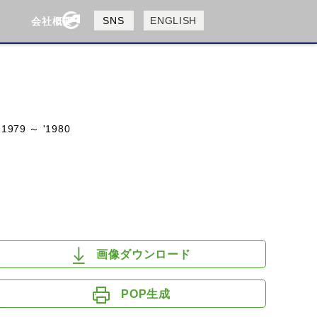
製品検索
SNS
ENGLISH
会社概要
会社概要
採用情報
検索
'1979 ～ '1980
HUSQVANA
KTM
画像ダウンロード
POP生成