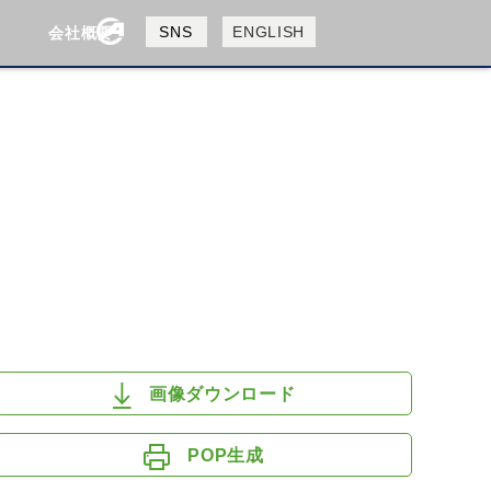
製品検索
SNS
ENGLISH
会社概要
会社概要
採用情報
検索
HUSQVANA
KTM
画像ダウンロード
POP生成