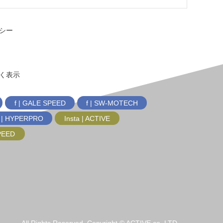
シー
く表示
f | GALE SPEED
f | SW-MOTECH
f | HYPERPRO
Insta | ACTIVE
SPEED