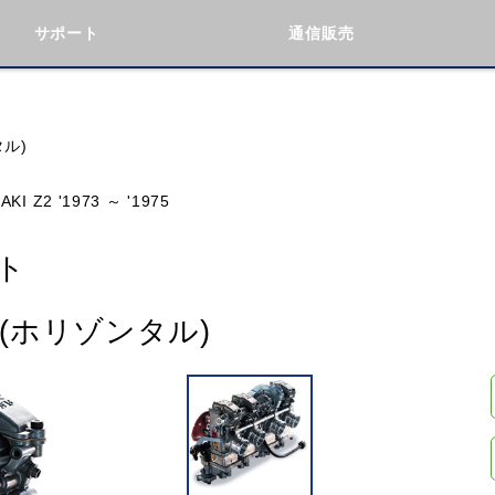
サポート
通信販売
検索
車種検索
アイテム検索
品番
タル)
KI Z2 '1973 ～ '1975
KAWASAKI
BMW
DUCATI
GILERA
ト
ト(ホリゾンタル)
閉じる