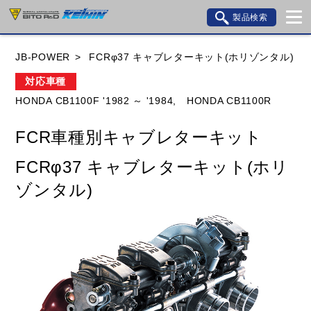
製品検索
ブランド内検索
JB-POWER
FCRφ37 キャブレターキット(ホリゾンタル)
車種検索
アイテム検索
品番検索
対応車種
HONDA CB1100F '1982 ～ '1984,
HONDA CB1100R
HONDA
YAMAHA
SUZUKI
FCR車種別キャブレターキット
KAWASAKI
BMW
DUCATI
GILERA
FCRφ37 キャブレターキット(ホリ
HUSQVANA
KTM
MOTO GUZZI
ゾンタル)
TRIUMPH
閉じる