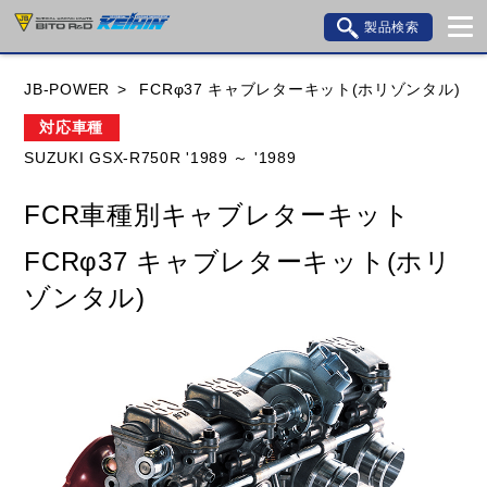
製品検索
ブランド内検索
JB-POWER
FCRφ37 キャブレターキット(ホリゾンタル)
車種検索
アイテム検索
品番検索
対応車種
SUZUKI GSX-R750R '1989 ～ '1989
HONDA
YAMAHA
SUZUKI
FCR車種別キャブレターキット
KAWASAKI
BMW
DUCATI
GILERA
FCRφ37 キャブレターキット(ホリ
HUSQVANA
KTM
MOTO GUZZI
ゾンタル)
TRIUMPH
閉じる