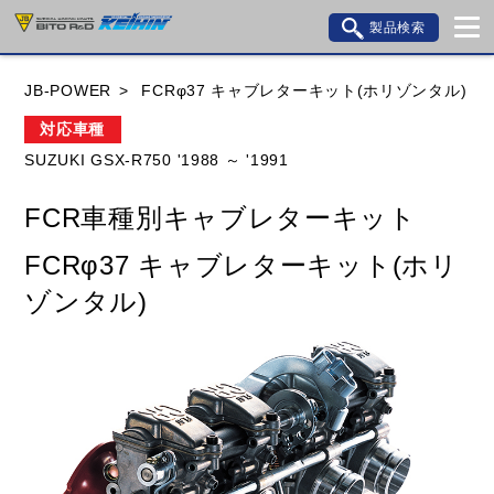
製品検索
ブランド内検索
JB-POWER
FCRφ37 キャブレターキット(ホリゾンタル)
車種検索
アイテム検索
品番検索
対応車種
SUZUKI GSX-R750 '1988 ～ '1991
HONDA
YAMAHA
SUZUKI
FCR車種別キャブレターキット
KAWASAKI
BMW
DUCATI
GILERA
FCRφ37 キャブレターキット(ホリ
HUSQVANA
KTM
MOTO GUZZI
ゾンタル)
TRIUMPH
閉じる