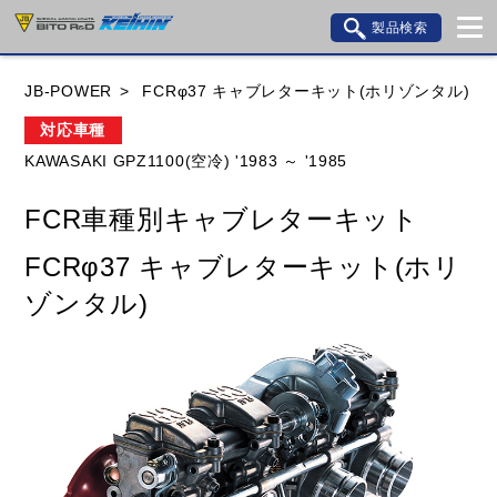
製品検索
ブランド内検索
JB-POWER
FCRφ37 キャブレターキット(ホリゾンタル)
車種検索
アイテム検索
品番検索
対応車種
KAWASAKI GPZ1100(空冷) '1983 ～ '1985
HONDA
YAMAHA
SUZUKI
FCR車種別キャブレターキット
KAWASAKI
BMW
DUCATI
GILERA
FCRφ37 キャブレターキット(ホリ
HUSQVANA
KTM
MOTO GUZZI
ゾンタル)
TRIUMPH
閉じる