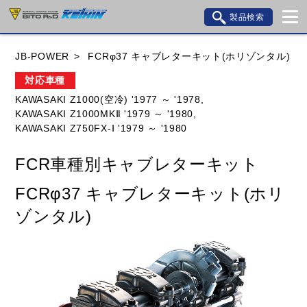
製品検索
ブランド内検索
JB-POWER
FCRφ37 キャブレターキット(ホリゾンタル)
車種検索
アイテム検索
品番検索
対応車種
KAWASAKI Z1000(空冷) '1977 ～ '1978,
KAWASAKI Z1000MKⅡ '1979 ～ '1980,
HONDA
YAMAHA
SUZUKI
KAWASAKI Z750FX-Ⅰ '1979 ～ '1980
KAWASAKI
BMW
DUCATI
GILERA
FCR車種別キャブレターキット
HUSQVANA
KTM
MOTO GUZZI
FCRφ37 キャブレターキット(ホリ
TRIUMPH
ゾンタル)
閉じる