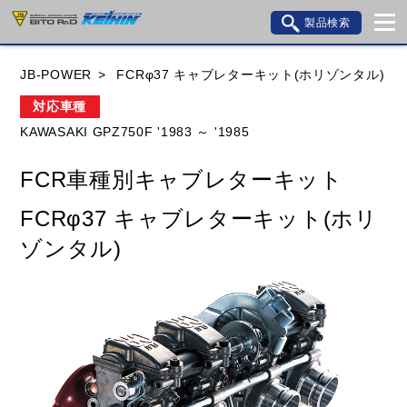
製品検索
ブランド内検索
JB-POWER
FCRφ37 キャブレターキット(ホリゾンタル)
車種検索
アイテム検索
品番検索
対応車種
KAWASAKI GPZ750F '1983 ～ '1985
HONDA
YAMAHA
SUZUKI
FCR車種別キャブレターキット
KAWASAKI
BMW
DUCATI
GILERA
FCRφ37 キャブレターキット(ホリ
HUSQVANA
KTM
MOTO GUZZI
ゾンタル)
TRIUMPH
閉じる