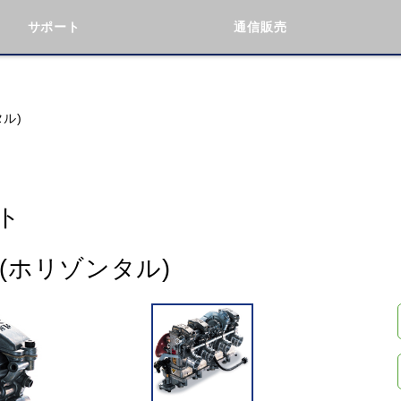
サポート
通信販売
検索
車種検索
アイテム検索
品番
タル)
KAWASAKI
BMW
DUCATI
GILERA
ト
ト(ホリゾンタル)
閉じる