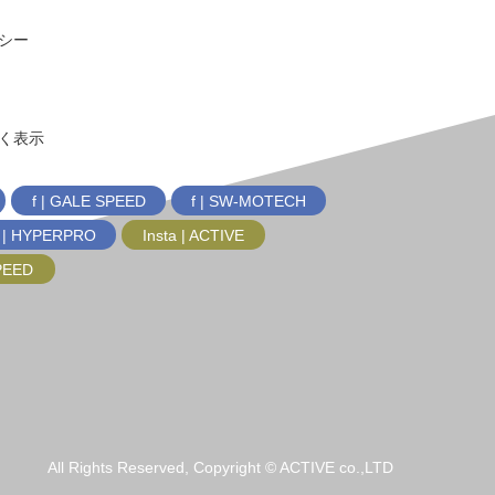
シー
く表示
f | GALE SPEED
f | SW-MOTECH
f | HYPERPRO
Insta | ACTIVE
SPEED
All Rights Reserved, Copyright © ACTIVE co.,LTD