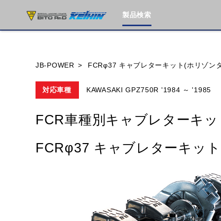
製品検索
ブランド内
JB-POWER
FCRφ37 キャブレターキット(ホリゾン
対応車種
KAWASAKI GPZ750R '1984 ～ '1985
HONDA
YAMAHA
SUZUKI
FCR車種別キャブレターキッ
MOTO GUZZI
TRIUMPH
FCRφ37 キャブレターキッ