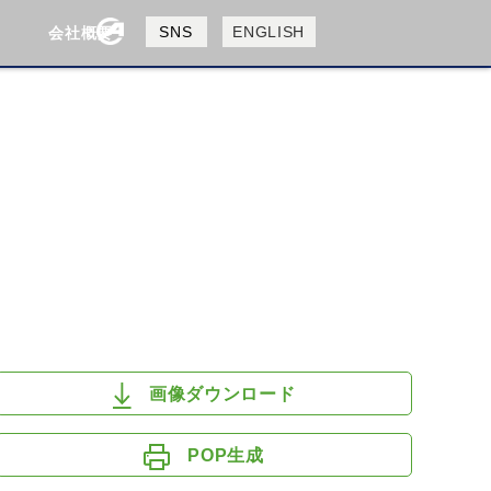
製品検索
SNS
ENGLISH
会社概要
会社概要
採用情報
検索
HUSQVANA
KTM
画像ダウンロード
POP生成