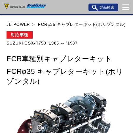
製品検索
ブランド内検索
JB-POWER
FCRφ35 キャブレターキット(ホリゾンタル)
車種検索
アイテム検索
品番検索
対応車種
SUZUKI GSX-R750 '1985 ～ '1987
HONDA
YAMAHA
SUZUKI
FCR車種別キャブレターキット
KAWASAKI
BMW
DUCATI
GILERA
FCRφ35 キャブレターキット(ホリ
HUSQVANA
KTM
MOTO GUZZI
ゾンタル)
TRIUMPH
閉じる