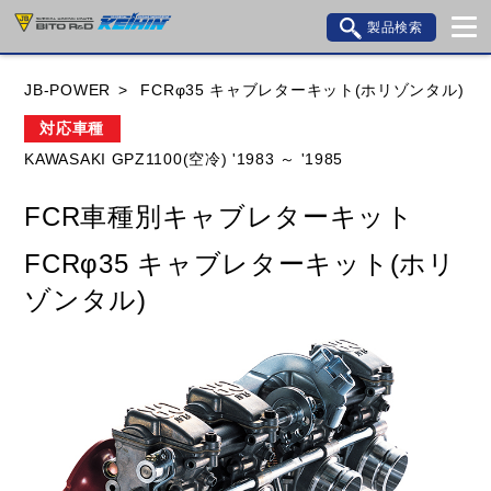
製品検索
ブランド内検索
JB-POWER
FCRφ35 キャブレターキット(ホリゾンタル)
車種検索
アイテム検索
品番検索
対応車種
KAWASAKI GPZ1100(空冷) '1983 ～ '1985
HONDA
YAMAHA
SUZUKI
FCR車種別キャブレターキット
KAWASAKI
BMW
DUCATI
GILERA
FCRφ35 キャブレターキット(ホリ
HUSQVANA
KTM
MOTO GUZZI
ゾンタル)
TRIUMPH
閉じる