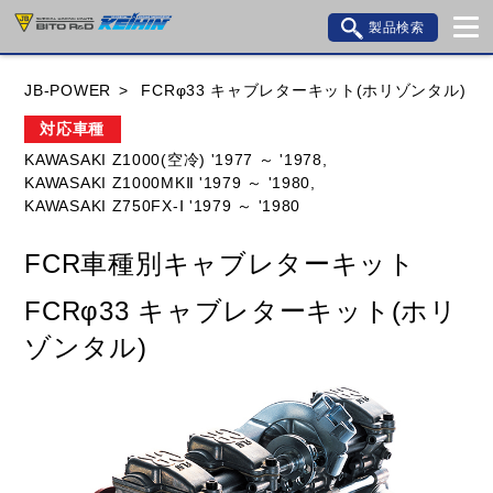
製品検索
ブランド内検索
JB-POWER
FCRφ33 キャブレターキット(ホリゾンタル)
車種検索
アイテム検索
品番検索
対応車種
KAWASAKI Z1000(空冷) '1977 ～ '1978,
KAWASAKI Z1000MKⅡ '1979 ～ '1980,
HONDA
YAMAHA
SUZUKI
KAWASAKI Z750FX-Ⅰ '1979 ～ '1980
KAWASAKI
BMW
DUCATI
GILERA
FCR車種別キャブレターキット
HUSQVANA
KTM
MOTO GUZZI
FCRφ33 キャブレターキット(ホリ
TRIUMPH
ゾンタル)
閉じる