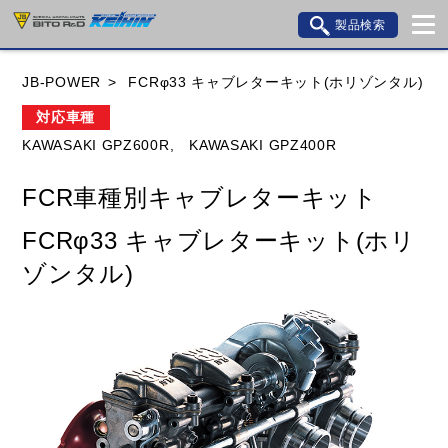
製品検索
ブランド内検索
JB-POWER
FCRφ33 キャブレターキット(ホリゾンタル)
車種検索
アイテム検索
品番検索
対応車種
KAWASAKI GPZ600R,
KAWASAKI GPZ400R
HONDA
YAMAHA
SUZUKI
FCR車種別キャブレターキット
KAWASAKI
BMW
DUCATI
GILERA
FCRφ33 キャブレターキット(ホリ
HUSQVANA
KTM
MOTO GUZZI
ゾンタル)
TRIUMPH
閉じる