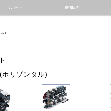
サポート
通信販売
検索
車種検索
アイテム検索
品番
タル)
KAWASAKI
BMW
DUCATI
GILERA
ト
ト(ホリゾンタル)
閉じる