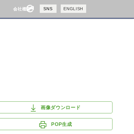
製品検索
SNS
ENGLISH
会社概要
会社概要
採用情報
検索
HUSQVANA
KTM
画像ダウンロード
POP生成