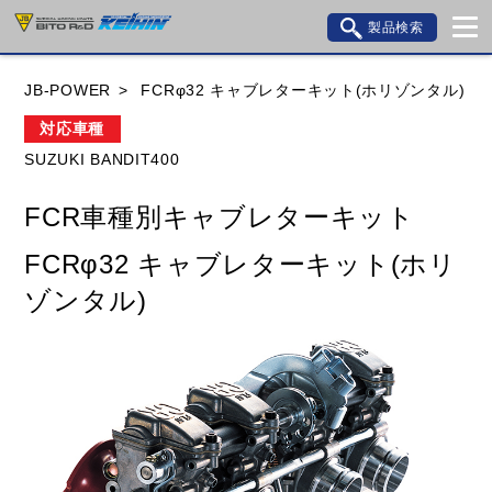
製品検索
ブランド内検索
JB-POWER
FCRφ32 キャブレターキット(ホリゾンタル)
車種検索
アイテム検索
品番検索
対応車種
SUZUKI BANDIT400
HONDA
YAMAHA
SUZUKI
FCR車種別キャブレターキット
KAWASAKI
BMW
DUCATI
GILERA
FCRφ32 キャブレターキット(ホリ
HUSQVANA
KTM
MOTO GUZZI
ゾンタル)
TRIUMPH
閉じる