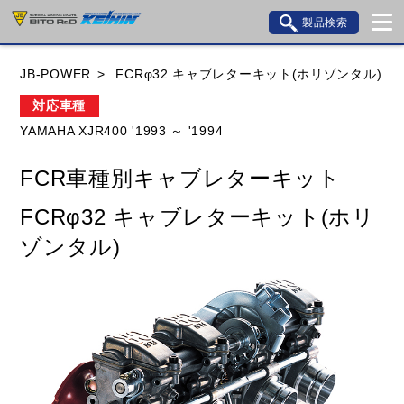
製品検索
ブランド内検索
JB-POWER
FCRφ32 キャブレターキット(ホリゾンタル)
車種検索
アイテム検索
品番検索
対応車種
YAMAHA XJR400 '1993 ～ '1994
HONDA
YAMAHA
SUZUKI
FCR車種別キャブレターキット
KAWASAKI
BMW
DUCATI
GILERA
FCRφ32 キャブレターキット(ホリ
HUSQVANA
KTM
MOTO GUZZI
ゾンタル)
TRIUMPH
閉じる