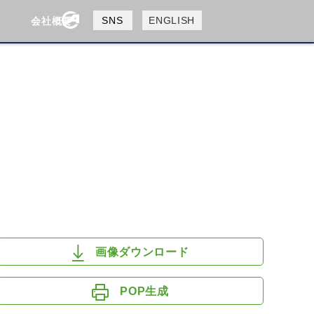
製品検索
SNS
ENGLISH
会社概要
会社概要
採用情報
検索
HUSQVANA
KTM
画像ダウンロード
POP生成