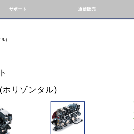
サポート
通信販売
検索
車種検索
アイテム検索
品番
タル)
KAWASAKI
BMW
DUCATI
GILERA
ト
ト(ホリゾンタル)
閉じる