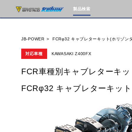
製品検索
ブランド内
JB-POWER
FCRφ32 キャブレターキット(ホリゾン
対応車種
KAWASAKI Z400FX
HONDA
YAMAHA
SUZUKI
FCR車種別キャブレターキッ
MOTO GUZZI
TRIUMPH
FCRφ32 キャブレターキッ