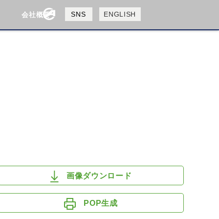
製品検索
SNS
ENGLISH
会社概要
会社概要
採用情報
検索
HUSQVANA
KTM
画像ダウンロード
POP生成