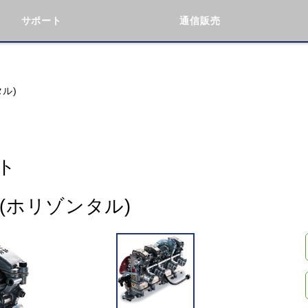
サポート
通信販売
検索
車種検索
アイテム検索
品番
タル)
KAWASAKI
BMW
DUCATI
GILERA
ト
ト(ホリゾンタル)
閉じる