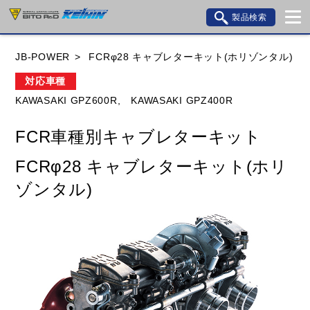
製品検索
ブランド内検索
JB-POWER
FCRφ28 キャブレターキット(ホリゾンタル)
車種検索
アイテム検索
品番検索
対応車種
KAWASAKI GPZ600R,
KAWASAKI GPZ400R
HONDA
YAMAHA
SUZUKI
FCR車種別キャブレターキット
KAWASAKI
BMW
DUCATI
GILERA
FCRφ28 キャブレターキット(ホリ
HUSQVANA
KTM
MOTO GUZZI
ゾンタル)
TRIUMPH
閉じる